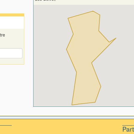
tre
Par