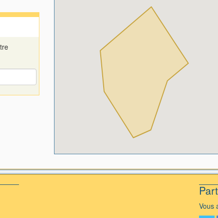
tre
Par
Vous a