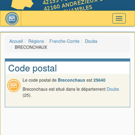
Toggle
navigati
Accueil
Régions
Franche-Comte
Doubs
BRECONCHAUX
Code postal
Le code postal de
Breconchaux
est
25640
Breconchaux est situé dans le département
Doubs
(25).