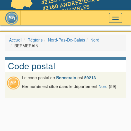
Toggle
navigati
Accueil
Régions
Nord-Pas-De-Calais
Nord
BERMERAIN
Code postal
Le code postal de
Bermerain
est
59213
Bermerain est situé dans le département
Nord
(59).