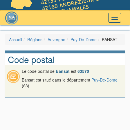
Toggle
navigati
Accueil
Régions
Auvergne
Puy-De-Dome
BANSAT
Code postal
Le code postal de
Bansat
est
63570
Bansat est situé dans le département
Puy-De-Dome
(63).