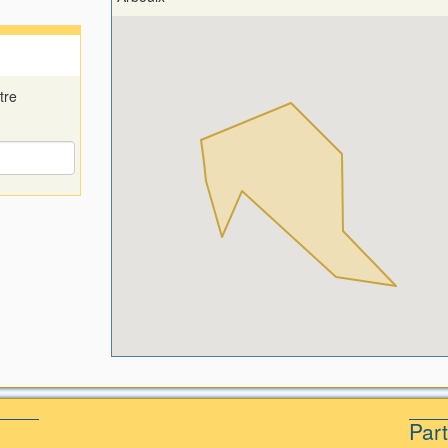
tre
Par