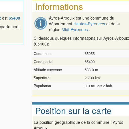
Informations
x
est
65400
Ayros-Arbouix est une commune du
département
Hautes-Pyrenees
et de la
département
région
Midi-Pyrenees
.
Ci dessous quelques informations sur Ayros-Arboui
(65400):
Code Insee
65055
Code postal
65400
Altitude moyenne
533.0 m
Superficie
2.730 km²
Population
0.3 milliers d'hab
Position sur la carte
La position géographique de la commune : Ayros-
Arbouix