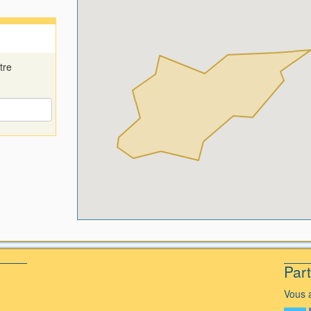
tre
Par
Vous a